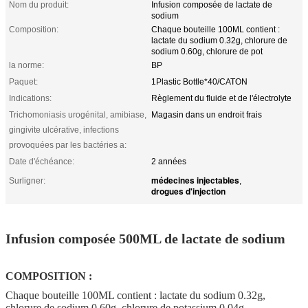
Nom du produit:
Infusion composée de lactate de
sodium
Composition:
Chaque bouteille 100ML contient :
lactate du sodium 0.32g, chlorure de
sodium 0.60g, chlorure de pot
la norme:
BP
Paquet:
1Plastic Bottle*40/CATON
Indications:
Règlement du fluide et de l'électrolyte
Trichomoniasis urogénital, amibiase,
Magasin dans un endroit frais
gingivite ulcérative, infections
provoquées par les bactéries a:
Date d'échéance:
2 années
médecines injectables
Surligner:
,
drogues d'injection
Infusion composée 500ML de lactate de sodium
COMPOSITION :
Chaque bouteille 100ML contient : lactate du sodium 0.32g,
chlorure de sodium 0.60g, chlorure de potassium 0.04g,