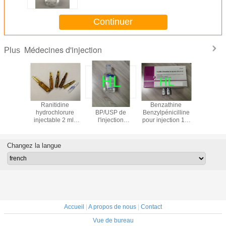
Continuer
Médecines d'injection
Plus
iaxone
Ranitidine
Médecines
Benzathine
L'injecti
e sodium
hydrochlorure
BP/USP de
Benzylpénicilline
Antibios
le 1,0 g
injectable 2 ml /
l'injection
pour injection 1,2
poudre de
50 mg
500MG/100ML
M 2,4 M
d'ampicill
d'infusion de
Médicaments
3 ans de
Metronidazole
antibiotiques 50
d'éché
Changez la langue
VIALS / BOX
Accueil
|
A propos de nous
|
Contact
Vue de bureau