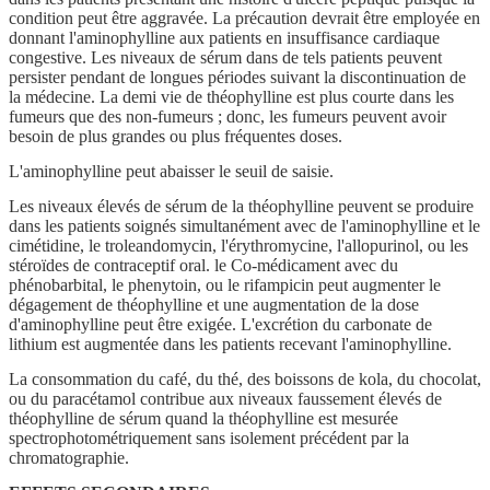
condition peut être aggravée. La précaution devrait être employée en
donnant l'aminophylline aux patients en insuffisance cardiaque
congestive. Les niveaux de sérum dans de tels patients peuvent
persister pendant de longues périodes suivant la discontinuation de
la médecine. La demi vie de théophylline est plus courte dans les
fumeurs que des non-fumeurs ; donc, les fumeurs peuvent avoir
besoin de plus grandes ou plus fréquentes doses.
L'aminophylline peut abaisser le seuil de saisie.
Les niveaux élevés de sérum de la théophylline peuvent se produire
dans les patients soignés simultanément avec de l'aminophylline et le
cimétidine, le troleandomycin, l'érythromycine, l'allopurinol, ou les
stéroïdes de contraceptif oral. le Co-médicament avec du
phénobarbital, le phenytoin, ou le rifampicin peut augmenter le
dégagement de théophylline et une augmentation de la dose
d'aminophylline peut être exigée. L'excrétion du carbonate de
lithium est augmentée dans les patients recevant l'aminophylline.
La consommation du café, du thé, des boissons de kola, du chocolat,
ou du paracétamol contribue aux niveaux faussement élevés de
théophylline de sérum quand la théophylline est mesurée
spectrophotométriquement sans isolement précédent par la
chromatographie.