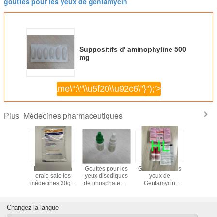
gouttes pour les yeux de gentamycin
Suppositifs d' aminophyline 500
mg
\",\"username\":\"\\u5f20\\u92c6\"}");'>
Continuer
Médecines pharmaceutiques
Plus
phénicol
La réhydration
Gouttes pour les
Gouttes pour les
Diclof
0,5%
orale sale les
yeux disodiques
yeux de
soupçon 
pour les
médecines 30gm
de phosphate de
Gentamycin
50 
10 ml
pharmaceutiques
Dexamethasone
BP/médecines
100 sachets/boîte
1.25mg/5ml pour
pharmaceutiques
le Keratitis
d'USP
Changez la langue
disciforme