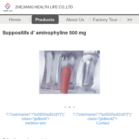
ZHEJIANG HEALTH LIFE CO.,LTD
Home
Products
About Us
Factory Tour
>>
Suppositifs d' aminophyline 500 mg
\",\"username\":\"\\u5f20\\u92c6\"}");'
\",\"username\":\"\\u5f20\\u92c6\"}");'
class="getbest">
class="getbest2">
meilleur prix
Contact