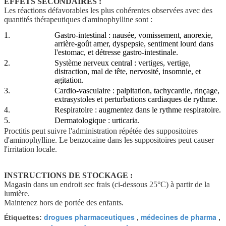
EFFETS SECONDAIRES :
Les réactions défavorables les plus cohérentes observées avec des
quantités thérapeutiques d'aminophylline sont :
1.
Gastro-intestinal : nausée, vomissement, anorexie,
arrière-goût amer, dyspepsie, sentiment lourd dans
l'estomac, et détresse gastro-intestinale.
2.
Système nerveux central : vertiges, vertige,
distraction, mal de tête, nervosité, insomnie, et
agitation.
3.
Cardio-vasculaire : palpitation, tachycardie, rinçage,
extrasystoles et perturbations cardiaques de rythme.
4.
Respiratoire : augmentez dans le rythme respiratoire.
5.
Dermatologique : urticaria.
Proctitis peut suivre l'administration répétée des suppositoires
d'aminophylline. Le benzocaine dans les suppositoires peut causer
l'irritation locale.
INSTRUCTIONS DE STOCKAGE :
Magasin dans un endroit sec frais (ci-dessous 25°C) à partir de la
lumière.
Maintenez hors de portée des enfants.
drogues pharmaceutiques
médecines de pharma
Étiquettes:
,
,