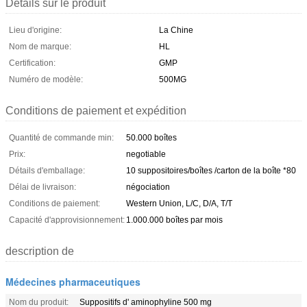
Détails sur le produit
Lieu d'origine:
La Chine
Nom de marque:
HL
Certification:
GMP
Numéro de modèle:
500MG
Conditions de paiement et expédition
Quantité de commande min:
50.000 boîtes
Prix:
negotiable
Détails d'emballage:
10 suppositoires/boîtes /carton de la boîte *80
Délai de livraison:
négociation
Conditions de paiement:
Western Union, L/C, D/A, T/T
Capacité d'approvisionnement:
1.000.000 boîtes par mois
description de
Médecines pharmaceutiques
Nom du produit:
Suppositifs d' aminophyline 500 mg