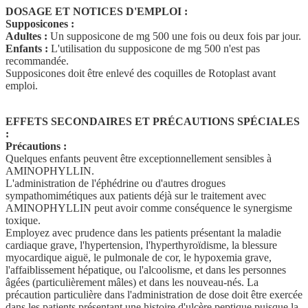
DOSAGE ET NOTICES D'EMPLOI :
Supposicones :
Adultes :
Un supposicone de mg 500 une fois ou deux fois par jour.
Enfants :
L'utilisation du supposicone de mg 500 n'est pas
recommandée.
Supposicones doit être enlevé des coquilles de Rotoplast avant
emploi.
EFFETS SECONDAIRES ET PRÉCAUTIONS SPÉCIALES
:
Précautions :
Quelques enfants peuvent être exceptionnellement sensibles à
AMINOPHYLLIN.
L'administration de l'éphédrine ou d'autres drogues
sympathomimétiques aux patients déjà sur le traitement avec
AMINOPHYLLIN peut avoir comme conséquence le synergisme
toxique.
Employez avec prudence dans les patients présentant la maladie
cardiaque grave, l'hypertension, l'hyperthyroïdisme, la blessure
myocardique aiguë, le pulmonale de cor, le hypoxemia grave,
l'affaiblissement hépatique, ou l'alcoolisme, et dans les personnes
âgées (particulièrement mâles) et dans les nouveau-nés. La
précaution particulière dans l'administration de dose doit être exercée
dans les patients présentant une histoire d'ulcère peptique puisque la