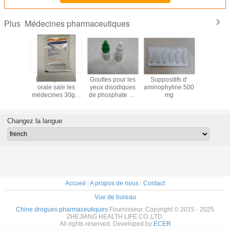
Médecines pharmaceutiques
Plus
phénicol
La réhydration
Gouttes pour les
Suppositifs d'
Diclof
0,5%
orale sale les
yeux disodiques
aminophyline 500
soupçon 
pour les
médecines 30gm
de phosphate de
mg
50 
10 ml
pharmaceutiques
Dexamethasone
100 sachets/boîte
1.25mg/5ml pour
le Keratitis
Changez la langue
disciforme
Accueil
|
A propos de nous
|
Contact
Vue de bureau
Chine drogues pharmaceutiques
Fournisseur. Copyright © 2015 - 2025
ZHEJIANG HEALTH LIFE CO.,LTD.
All rights reserved. Developed by
ECER