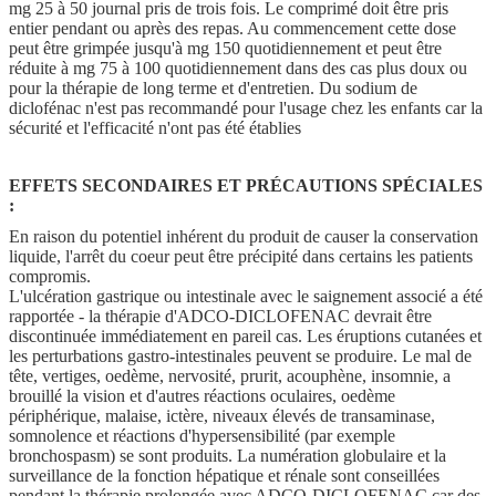
mg 25 à 50 journal pris de trois fois. Le comprimé doit être pris
entier pendant ou après des repas. Au commencement cette dose
peut être grimpée jusqu'à mg 150 quotidiennement et peut être
réduite à mg 75 à 100 quotidiennement dans des cas plus doux ou
pour la thérapie de long terme et d'entretien. Du sodium de
diclofénac n'est pas recommandé pour l'usage chez les enfants car la
sécurité et l'efficacité n'ont pas été établies
EFFETS SECONDAIRES ET PRÉCAUTIONS SPÉCIALES
:
En raison du potentiel inhérent du produit de causer la conservation
liquide, l'arrêt du coeur peut être précipité dans certains les patients
compromis.
L'ulcération gastrique ou intestinale avec le saignement associé a été
rapportée - la thérapie d'ADCO-DICLOFENAC devrait être
discontinuée immédiatement en pareil cas. Les éruptions cutanées et
les perturbations gastro-intestinales peuvent se produire. Le mal de
tête, vertiges, oedème, nervosité, prurit, acouphène, insomnie, a
brouillé la vision et d'autres réactions oculaires, oedème
périphérique, malaise, ictère, niveaux élevés de transaminase,
somnolence et réactions d'hypersensibilité (par exemple
bronchospasm) se sont produits. La numération globulaire et la
surveillance de la fonction hépatique et rénale sont conseillées
pendant la thérapie prolongée avec ADCO-DICLOFENAC car des