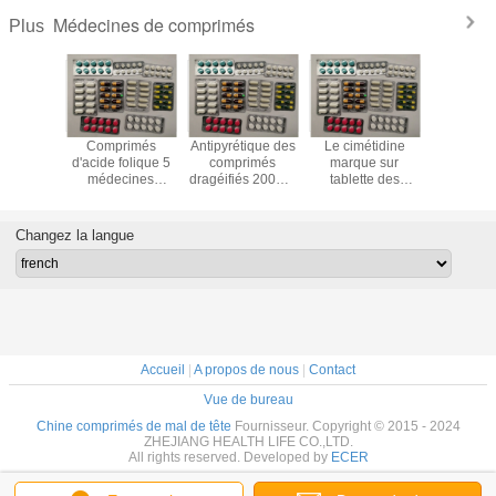
Médecines de comprimés
Plus
rure de
Comprimés
Antipyrétique des
Le cimétidine
Salbut
um 600MG
d'acide folique 5
comprimés
marque sur
marque
e sur
médecines
dragéifiés 200MG
tablette des
tablet
te des
BP/USP de
400MG
médecines
médecine
nes de
supplément de
d'ibuprofen -
BP/USP de
bronchodi
ique 10
vitamine de MG
médecines
gastroentérologie
de M
Changez la langue
oîtes
analgésiques
de 200MG 400MG
10BP/
Accueil
|
A propos de nous
|
Contact
Vue de bureau
Chine comprimés de mal de tête
Fournisseur. Copyright © 2015 - 2024
ZHEJIANG HEALTH LIFE CO.,LTD.
All rights reserved. Developed by
ECER