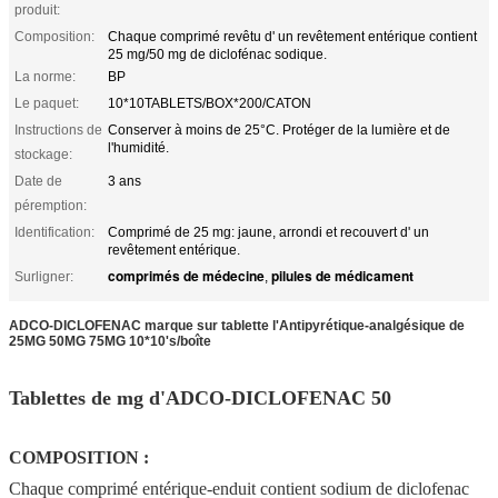
produit:
Composition:
Chaque comprimé revêtu d' un revêtement entérique contient
25 mg/50 mg de diclofénac sodique.
La norme:
BP
Le paquet:
10*10TABLETS/BOX*200/CATON
Instructions de
Conserver à moins de 25°C. Protéger de la lumière et de
l'humidité.
stockage:
Date de
3 ans
péremption:
Identification:
Comprimé de 25 mg: jaune, arrondi et recouvert d' un
revêtement entérique.
comprimés de médecine
pilules de médicament
Surligner:
,
ADCO-DICLOFENAC marque sur tablette l'Antipyrétique-analgésique de
25MG 50MG 75MG 10*10's/boîte
Tablettes de mg d'ADCO-DICLOFENAC 50
COMPOSITION :
Chaque comprimé entérique-enduit contient sodium de diclofenac