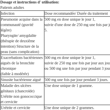
Dosage et instructions d' utilisation:
Patients adultes
Infection
Dose recommandée/ Durée du traitement
Pneumonie acquise dans la
500 mg en dose unique le jour 1,
communauté (gravité
suivie d'une dose de 250 mg une fois par j
légère)
5.
Pharyngite/ amygdalite
(thérapie de deuxième
intention) Structure de la
peau (sans complication)
Exacerbations bactériennes
500 mg en dose unique le jour 1,
aiguës de la bronchite
suivie de 250 mg une fois par jour aux jou
chronique
ou 500 mg une fois par jour pendant 3 jou
(faible à modérée)
Sinusite bactérienne aiguë
500 mg une fois par jour pendant 3 jours.
Maladie des ulcères
Une dose unique de 1 gramme.
génitaux (chancroïde)
Urétrite non gonococcique
et cervicite
Urétrite et cervicite
Une dose unique de 2 grammes.