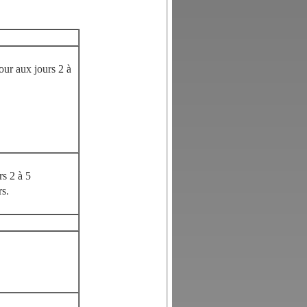
our aux jours 2 à
rs 2 à 5
rs.