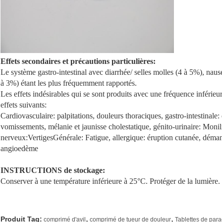
Effets secondaires et précautions particulières:
Le système gastro-intestinal avec diarrhée/ selles molles (4 à 5%), nau
à 3%) étant les plus fréquemment rapportés.
Les effets indésirables qui se sont produits avec une fréquence inférie
effets suivants:
Cardiovasculaire: palpitations, douleurs thoraciques, gastro-intestinale:
vomissements, mélanie et jaunisse cholestatique, génito-urinaire: Monili
nerveux:VertigesGénérale: Fatigue, allergique: éruption cutanée, déman
angioedème
INSTRUCTIONS de stockage:
Conserver à une température inférieure à 25°C. Protéger de la lumière.
,
,
Produit Tag:
comprimé d'avil
comprimé de tueur de douleur
Tablettes de par