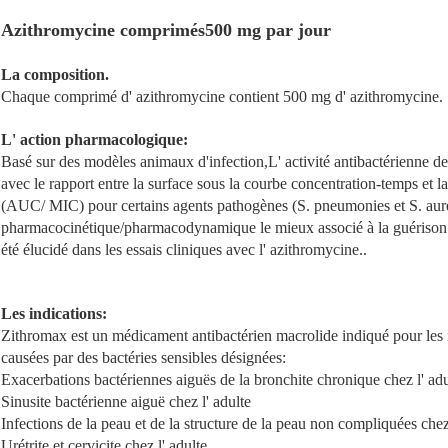
Azithromycine comprimés
500 mg par jour
La composition.
Chaque comprimé d' azithromycine contient 500 mg d' azithromycine.
L' action pharmacologique:
Basé sur des modèles animaux d'infection,L' activité antibactérienne de
avec le rapport entre la surface sous la courbe concentration-temps et l
(AUC/ MIC) pour certains agents pathogènes (S. pneumonies et S. aure
pharmacocinétique/pharmacodynamique le mieux associé à la guérison c
été élucidé dans les essais cliniques avec l' azithromycine..
Les indications:
Zithromax est un médicament antibactérien macrolide indiqué pour les 
causées par des bactéries sensibles désignées:
Exacerbations bactériennes aiguës de la bronchite chronique chez l' adu
Sinusite bactérienne aiguë chez l' adulte
Infections de la peau et de la structure de la peau non compliquées chez 
Urétrite et cervicite chez l' adulte