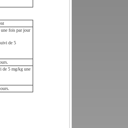
ent
une fois par jour
uivi de 5
ours.
vi de 5 mg/kg une
jours.