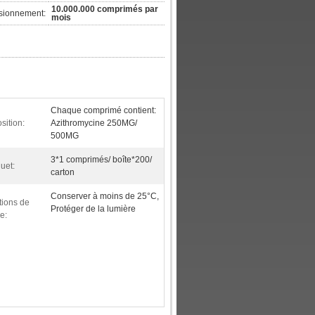
10.000.000 comprimés par
isionnement:
mois
Chaque comprimé contient:
ition:
Azithromycine 250MG/
500MG
3*1 comprimés/ boîte*200/
uet:
carton
Conserver à moins de 25°C,
tions de
Protéger de la lumière
e: