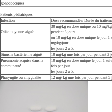
gonococciques
Patients pédiatriques
Infection
Dose recommandée/ Durée du traitem
30 mg/kg en dose unique ou 10 mg/kg 
Otite moyenne aiguë
pendant 3 jours
ou 10 mg/kg en dose unique le jour 1 s
mg/kg/jour
les jours 2 à 5.
Sinusite bactérienne aiguë
10 mg/kg une fois par jour pendant 3 j
Pneumonie acquise dans la
10 mg/kg en dose unique le jour 1 sui
communauté
fois par jour
les jours 2 à 5.
Pharyngite ou amygdalite
12 mg/ kg une fois par jour pendant 5 