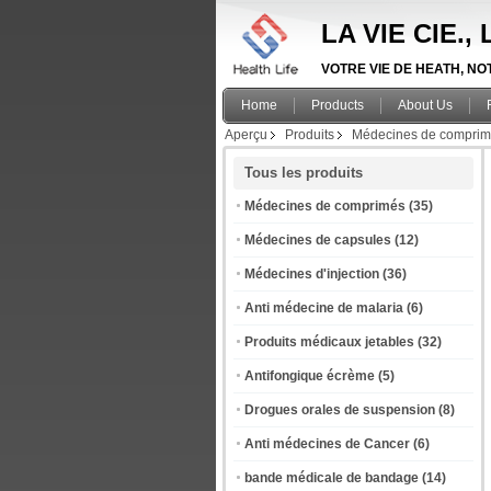
LA VIE CIE.
VOTRE VIE DE HEATH, NOTR
Home
Products
About Us
Aperçu
Produits
Médecines de compri
Tous les produits
Médecines de comprimés
(35)
Médecines de capsules
(12)
Médecines d'injection
(36)
Anti médecine de malaria
(6)
Produits médicaux jetables
(32)
Antifongique écrème
(5)
Drogues orales de suspension
(8)
Anti médecines de Cancer
(6)
bande médicale de bandage
(14)