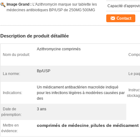
Image Grand :
L'Azithromycin marque sur tablette les
Capacité d'approv
médecines antibiotiques BP/USP de 250MG 500MG
Contact
Description de produit détaillée
Azithromycine comprimés
Nom du produit:
Compos
Bp/USP
La norme:
Le paq
Un médicament antibactérien macrolide indiqué
Instruc
Indications:
pour les infections légères à modérées causées par
stockag
des
Date de
3 ans
péremption:
comprimés de médecine
pilules de médicament
Mettre en
,
évidence: