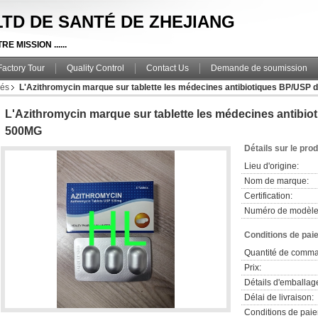
, LTD DE SANTÉ DE ZHEJIANG
E MISSION ......
Factory Tour
Quality Control
Contact Us
Demande de soumission
més
L'Azithromycin marque sur tablette les médecines antibiotiques BP/US
L'Azithromycin marque sur tablette les médecines antib
500MG
Détails sur le prod
Lieu d'origine:
Nom de marque:
Certification:
Numéro de modèle
Conditions de pai
Quantité de comm
Prix:
Détails d'emballag
Délai de livraison:
Conditions de pai