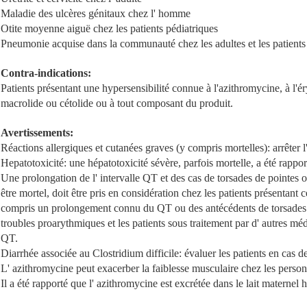
Maladie des ulcères génitaux chez l' homme
Otite moyenne aiguë chez les patients pédiatriques
Pneumonie acquise dans la communauté chez les adultes et les patients
Contra-indications:
Patients présentant une hypersensibilité connue à l'azithromycine, à l'é
macrolide ou cétolide ou à tout composant du produit.
Avertissements:
Réactions allergiques et cutanées graves (y compris mortelles): arrêter l
Hepatotoxicité: une hépatotoxicité sévère, parfois mortelle, a été rappor
Une prolongation de l' intervalle QT et des cas de torsades de pointes o
être mortel, doit être pris en considération chez les patients présentant 
compris un prolongement connu du QT ou des antécédents de torsades de 
troubles proarythmiques et les patients sous traitement par d' autres méd
QT.
Diarrhée associée au Clostridium difficile: évaluer les patients en cas d
L' azithromycine peut exacerber la faiblesse musculaire chez les person
Il a été rapporté que l' azithromycine est excrétée dans le lait maternel 