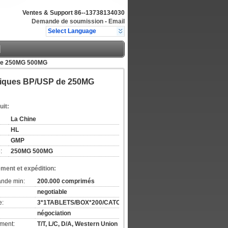
Ventes & Support
86--13738134030
Demande de soumission
-
Email
Select Language
P de 250MG 500MG
iotiques BP/USP de 250MG
uit:
La Chine
HL
GMP
:
250MG 500MG
ement et expédition:
ande min:
200.000 comprimés
negotiable
e:
3*1TABLETS/BOX*200/CATON
négociation
ement:
T/T, L/C, D/A, Western Union