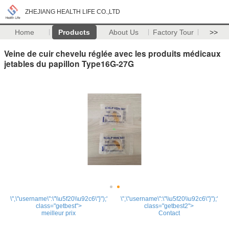
ZHEJIANG HEALTH LIFE CO.,LTD
Home
Products
About Us
Factory Tour
>>
Veine de cuir chevelu réglée avec les produits médicaux
jetables du papillon Type16G-27G
\",\"username\":\"\\u5f20\\u92c6\"}");'
\",\"username\":\"\\u5f20\\u92c6\"}");'
class="getbest">
class="getbest2">
meilleur prix
Contact