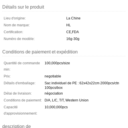
Détails sur le produit
Lieu d'origine:
La Chine
Nom de marque:
HL
Certification:
CE,FDA
Numéro de modèle:
16g-30g
Conditions de paiement et expédition
Quantité de commande
100,000pcs/size
min:
Prix:
negotiable
Détails d'emballage:
Sac individuel de PE : 62x42x22cm 2000pcs/ctn
100pcs/box
Délai de livraison:
négociation
Conditions de paiement:
D/A, L/C, T/T, Western Union
Capacité
10,000,000pcs
d'approvisionnement:
description de