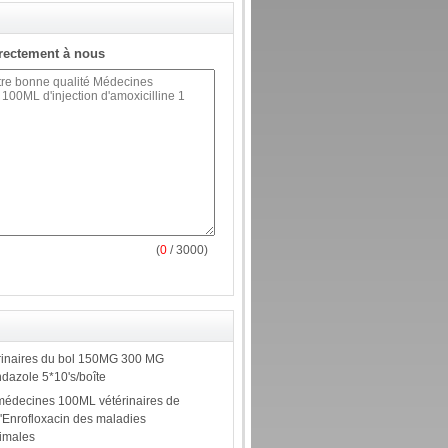
rectement à nous
(
0
/ 3000)
rinaires du bol 150MG 300 MG
azole 5*10's/boîte
médecines 100ML vétérinaires de
d'Enrofloxacin des maladies
imales