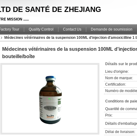
, LTD DE SANTÉ DE ZHEJIANG
E MISSION ......
Factory Tour
Quality Control
Contact Us
Demande de soumission
Médecines vétérinaires de la suspension 100ML d'injection d'amoxicilline 1 b
Médecines vétérinaires de la suspension 100ML d'injection
bouteille/boîte
Détails sur le prod
Lieu d'origine:
Nom de marque:
Certification:
Numéro de modèle
Conditions de pai
Quantité de comm
Prix:
Détails d'emballag
Délai de livraison: