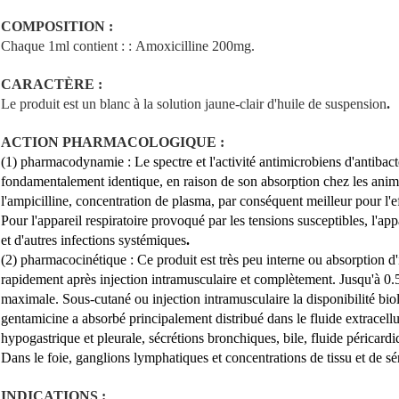
COMPOSITION :
Chaque 1ml contient : : Amoxicilline 200mg.
CARACTÈRE :
Le produit est un
blanc à la solution jaune-clair d'huile de suspension
.
ACTION PHARMACOLOGIQUE :
(1) pharmacodynamie : Le spectre et l'activité antimicrobiens d'antibacté
fondamentalement identique, en raison de son absorption chez les ani
l'ampicilline, concentration de plasma, par conséquent meilleur pour l'ef
Pour l'appareil respiratoire provoqué par les tensions susceptibles, l'appa
et d'autres infections systémiques
.
(2) pharmacocinétique : Ce produit est très peu interne ou absorption d'
rapidement après injection intramusculaire et complètement. Jusqu'à 0.
maximale. Sous-cutané ou injection intramusculaire la disponibilité bi
gentamicine a absorbé principalement distribué dans le fluide extracellul
hypogastrique et pleurale, sécrétions bronchiques, bile, fluide péricardiq
Dans le foie, ganglions lymphatiques et concentrations de tissu et de 
INDICATIONS :