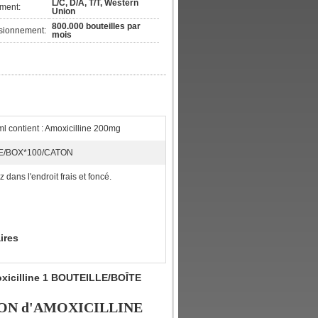
L/C, D/A, T/T, Western
ement:
Union
800.000 bouteilles par
isionnement:
mois
 contient : Amoxicilline 200mg
E/BOX*100/CATON
 dans l'endroit frais et foncé.
ires
oxicilline 1 BOUTEILLE/BOÎTE
TION d'AMOXICILLINE