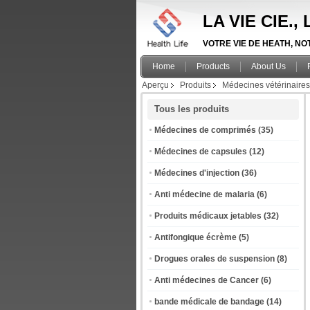
LA VIE CIE.
VOTRE VIE DE HEATH, NOTR
Home
Products
About Us
Aperçu
Produits
Médecines vétérinaires
Tous les produits
Médecines de comprimés
(35)
Médecines de capsules
(12)
Médecines d'injection
(36)
Anti médecine de malaria
(6)
Produits médicaux jetables
(32)
Antifongique écrème
(5)
Drogues orales de suspension
(8)
Anti médecines de Cancer
(6)
bande médicale de bandage
(14)