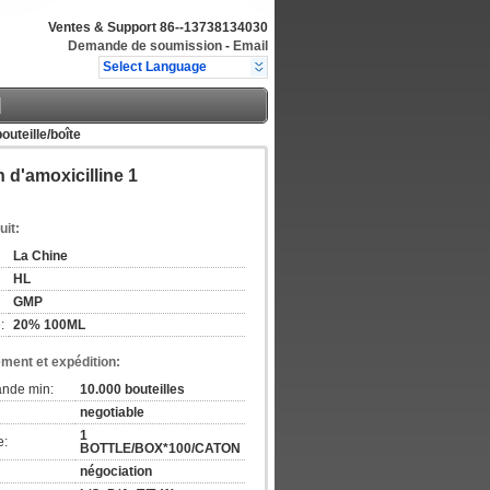
Ventes & Support
86--13738134030
Demande de soumission
-
Email
Select Language
outeille/boîte
 d'amoxicilline 1
uit:
La Chine
HL
GMP
:
20% 100ML
ement et expédition:
ande min:
10.000 bouteilles
negotiable
1
e:
BOTTLE/BOX*100/CATON
négociation