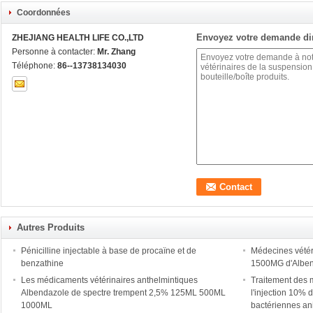
Coordonnées
Envoyez votre demande di
ZHEJIANG HEALTH LIFE CO.,LTD
Personne à contacter:
Mr. Zhang
Téléphone:
86--13738134030
Autres Produits
Pénicilline injectable à base de procaïne et de
Médecines vété
benzathine
1500MG d'Albend
Les médicaments vétérinaires anthelmintiques
Traitement des 
Albendazole de spectre trempent 2,5% 125ML 500ML
l'injection 10% 
1000ML
bactériennes an