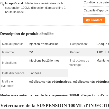
Conditions de pai
Image Grand :
Médecines vétérinaires de la
suspension 100ML d'injection d'amoxicilline 1
Capacité d'approv
bouteille/boîte
Contact
Description de produit détaillée
Nom du produit:
Injection d'amoxicilline
Composition:
Chaque ml
la norme:
CP
Paquet:
1 BOTTL
Infections bactériennes
Instructions de
Maintenez
Indications:
stockage:
Date d'échéance:
3 années
médicaments vétérinaires
médicaments vétérina
Mettre en
,
évidence:
Médecines vétérinaires de la suspension 100ML d'injection d'am
Vétérinaire de la SUSPENSION 100ML d'INJEC